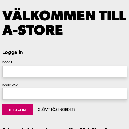
VÄLKOMMEN TILL
A-STORE
Logga In
E-POST
LÖSENORD
GLÖMT LÖSENORDET?
LOGGA IN