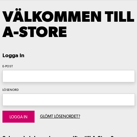
VÄLKOMMEN TILL
A-STORE
Logga In
E-POST
LÖSENORD
GLÖMT LÖSENORDET?
LOGGA IN