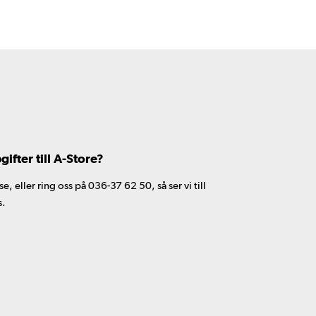
fter till A-Store?
 eller ring oss på 036-37 62 50, så ser vi till
s.