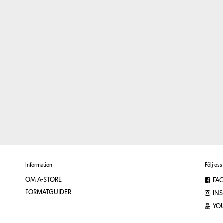
Information
Följ oss
OM A-STORE
FA
FORMATGUIDER
IN
YO