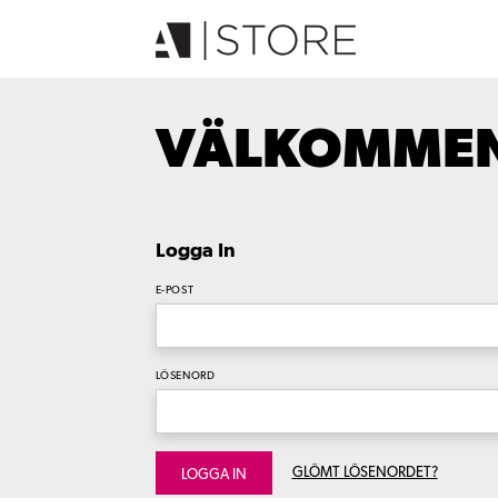
VÄLKOMMEN 
Logga In
E-POST
LÖSENORD
GLÖMT LÖSENORDET?
LOGGA IN