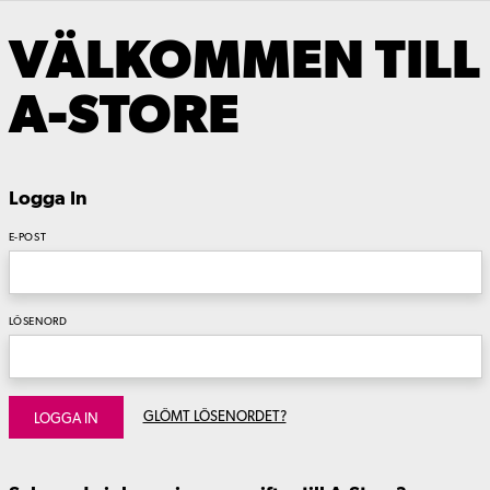
VÄLKOMMEN TILL
A-STORE
Logga In
E-POST
LÖSENORD
GLÖMT LÖSENORDET?
LOGGA IN