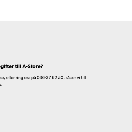
fter till A-Store?
 eller ring oss på 036-37 62 50, så ser vi till
s.