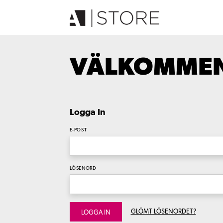
VÄLKOMMEN 
Logga In
E-POST
LÖSENORD
GLÖMT LÖSENORDET?
LOGGA IN