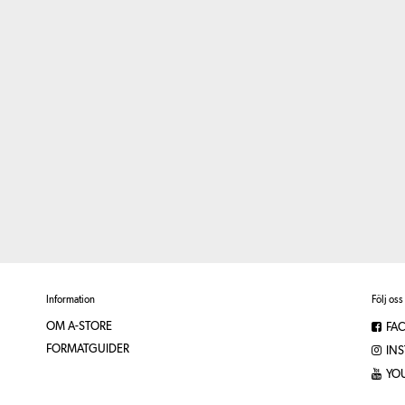
Information
Följ oss
OM A-STORE
FA
FORMATGUIDER
IN
YO