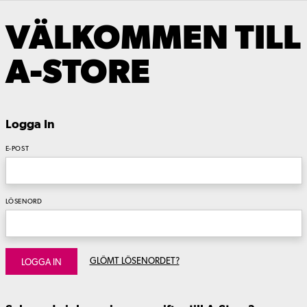
VÄLKOMMEN TILL
A-STORE
Logga In
E-POST
LÖSENORD
GLÖMT LÖSENORDET?
LOGGA IN