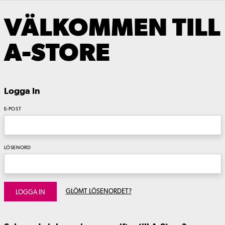
VÄLKOMMEN TILL
A-STORE
Logga In
E-POST
LÖSENORD
GLÖMT LÖSENORDET?
LOGGA IN