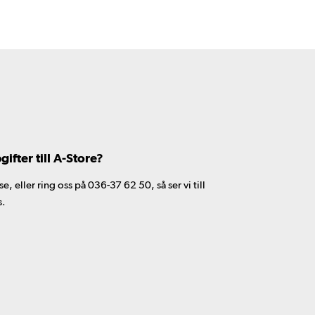
fter till A-Store?
 eller ring oss på 036-37 62 50, så ser vi till
s.