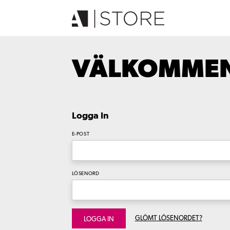
VÄLKOMMEN 
Logga In
E-POST
LÖSENORD
GLÖMT LÖSENORDET?
LOGGA IN