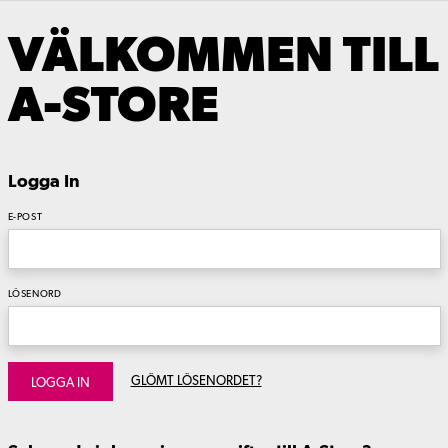
VÄLKOMMEN TILL
A-STORE
Logga In
E-POST
LÖSENORD
GLÖMT LÖSENORDET?
LOGGA IN