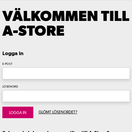
VÄLKOMMEN TILL
A-STORE
Logga In
E-POST
LÖSENORD
GLÖMT LÖSENORDET?
LOGGA IN