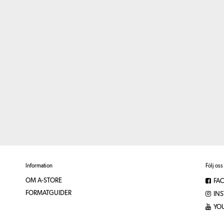
Information
Följ oss
OM A-STORE
FA
FORMATGUIDER
IN
YO