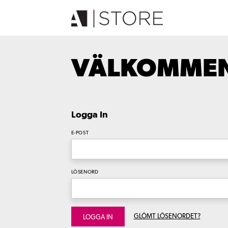
VÄLKOMMEN 
Logga In
E-POST
LÖSENORD
GLÖMT LÖSENORDET?
LOGGA IN