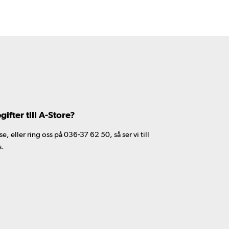
fter till A-Store?
 eller ring oss på 036-37 62 50, så ser vi till
s.