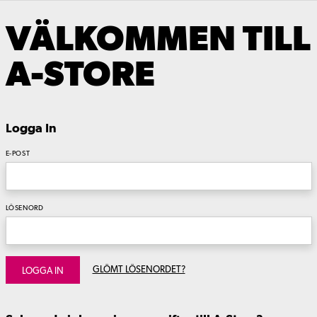
VÄLKOMMEN TILL
A-STORE
Logga In
E-POST
LÖSENORD
GLÖMT LÖSENORDET?
LOGGA IN