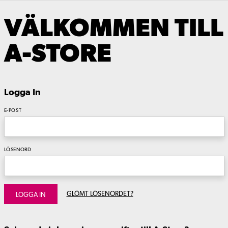
VÄLKOMMEN TILL
A-STORE
Logga In
E-POST
LÖSENORD
GLÖMT LÖSENORDET?
LOGGA IN