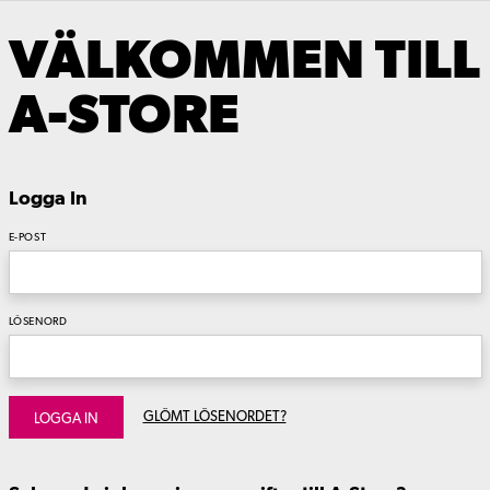
VÄLKOMMEN TILL
A-STORE
Logga In
E-POST
LÖSENORD
GLÖMT LÖSENORDET?
LOGGA IN