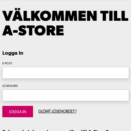
VÄLKOMMEN TILL
A-STORE
Logga In
E-POST
LÖSENORD
GLÖMT LÖSENORDET?
LOGGA IN