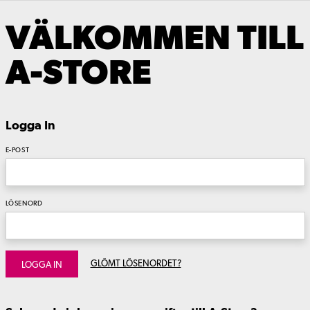
VÄLKOMMEN TILL
A-STORE
Logga In
E-POST
LÖSENORD
GLÖMT LÖSENORDET?
LOGGA IN