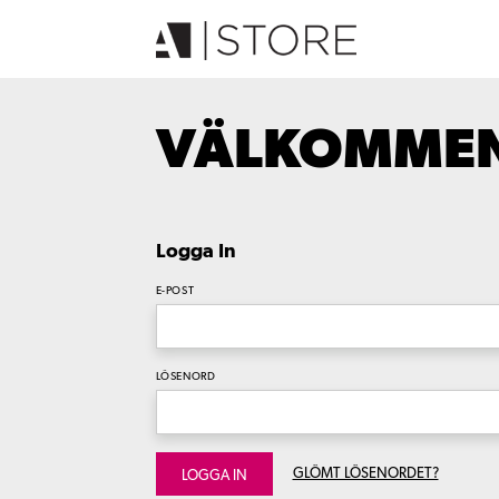
VÄLKOMMEN 
Logga In
E-POST
LÖSENORD
GLÖMT LÖSENORDET?
LOGGA IN