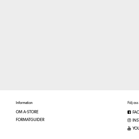
Information
Följ oss
OM A-STORE
FA
FORMATGUIDER
IN
YO