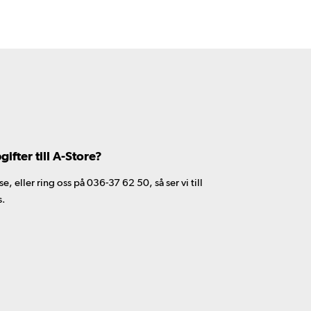
fter till A-Store?
 eller ring oss på 036-37 62 50, så ser vi till
s.