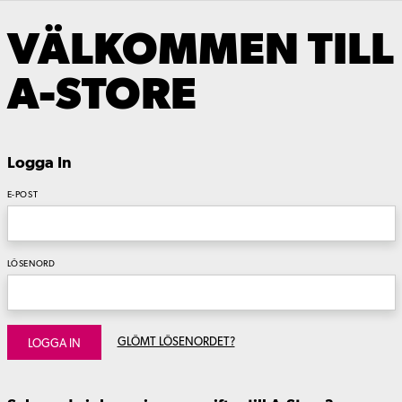
VÄLKOMMEN TILL
A-STORE
Logga In
E-POST
LÖSENORD
GLÖMT LÖSENORDET?
LOGGA IN