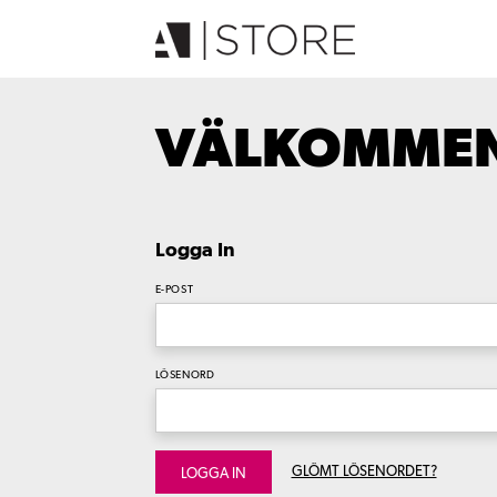
VÄLKOMMEN 
Logga In
E-POST
LÖSENORD
GLÖMT LÖSENORDET?
LOGGA IN