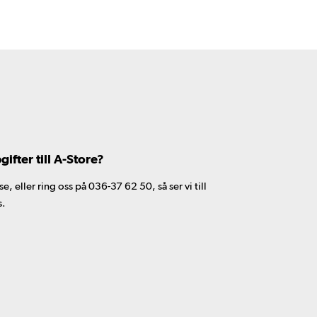
fter till A-Store?
 eller ring oss på 036-37 62 50, så ser vi till
s.