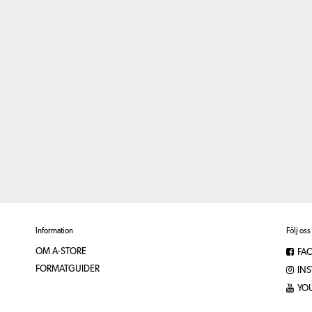
Information
Följ oss
OM A-STORE
FA
FORMATGUIDER
IN
YO