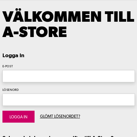
VÄLKOMMEN TILL
A-STORE
Logga In
E-POST
LÖSENORD
GLÖMT LÖSENORDET?
LOGGA IN