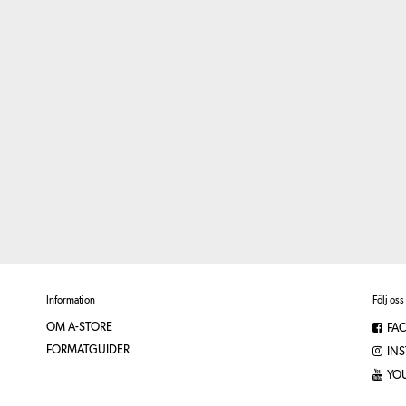
Information
Följ oss
OM A-STORE
FA
FORMATGUIDER
IN
YO