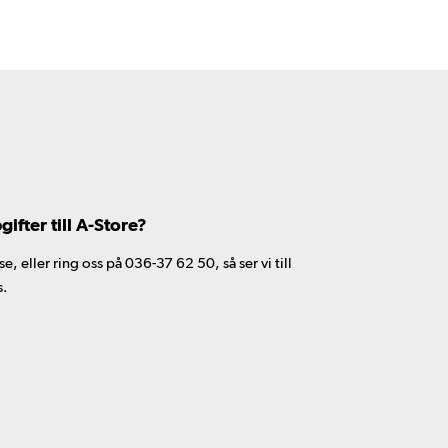
fter till A-Store?
 eller ring oss på 036-37 62 50, så ser vi till
s.