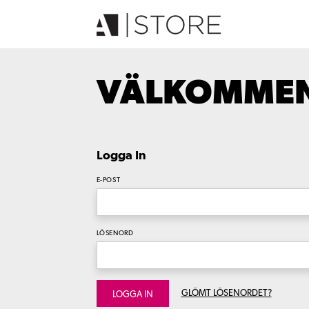
VÄLKOMMEN 
Logga In
E-POST
LÖSENORD
GLÖMT LÖSENORDET?
LOGGA IN