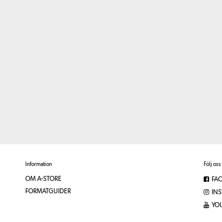
Information
Följ oss
OM A-STORE
FA
FORMATGUIDER
IN
YO