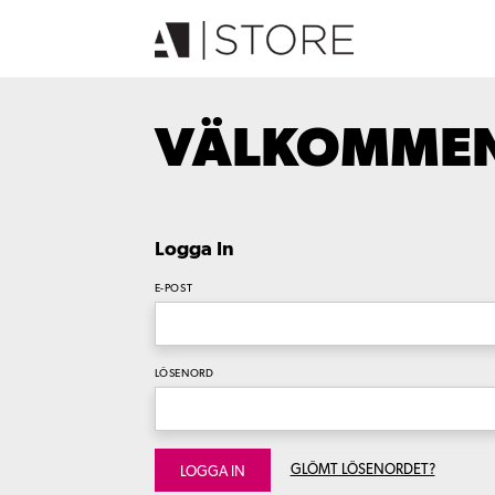
VÄLKOMMEN 
Logga In
E-POST
LÖSENORD
GLÖMT LÖSENORDET?
LOGGA IN