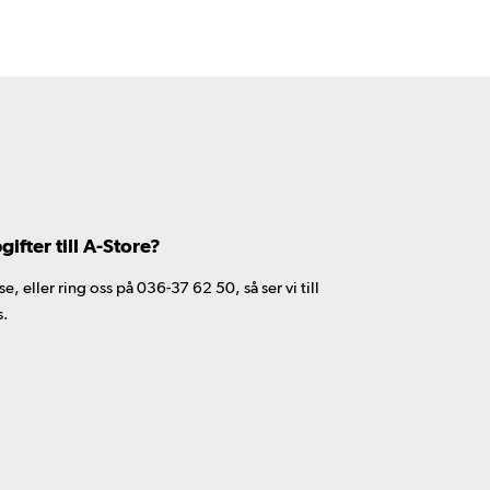
fter till A-Store?
 eller ring oss på 036-37 62 50, så ser vi till
s.