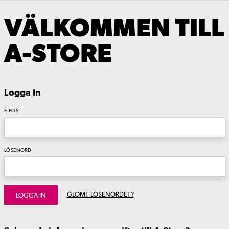
VÄLKOMMEN TILL
A-STORE
Logga In
E-POST
LÖSENORD
GLÖMT LÖSENORDET?
LOGGA IN