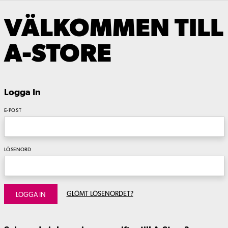
VÄLKOMMEN TILL
A-STORE
Logga In
E-POST
LÖSENORD
GLÖMT LÖSENORDET?
LOGGA IN