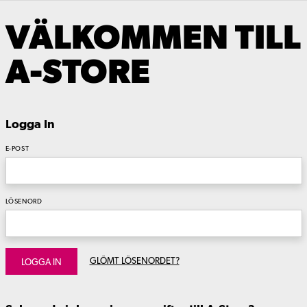
VÄLKOMMEN TILL
A-STORE
Logga In
E-POST
LÖSENORD
GLÖMT LÖSENORDET?
LOGGA IN