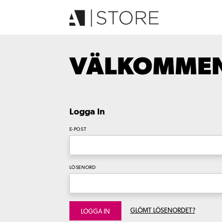
VÄLKOMMEN 
Logga In
E-POST
LÖSENORD
GLÖMT LÖSENORDET?
LOGGA IN