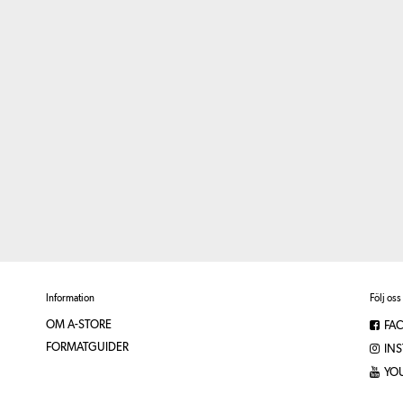
Information
Följ oss
OM A-STORE
FA
FORMATGUIDER
IN
YO