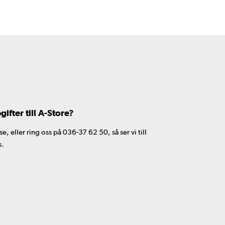
fter till A-Store?
 eller ring oss på 036-37 62 50, så ser vi till
s.