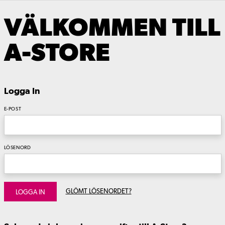
VÄLKOMMEN TILL
A-STORE
Logga In
E-POST
LÖSENORD
GLÖMT LÖSENORDET?
LOGGA IN