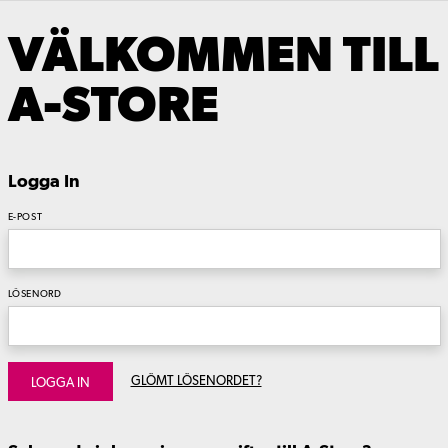
VÄLKOMMEN TILL
A-STORE
Logga In
E-POST
LÖSENORD
GLÖMT LÖSENORDET?
LOGGA IN