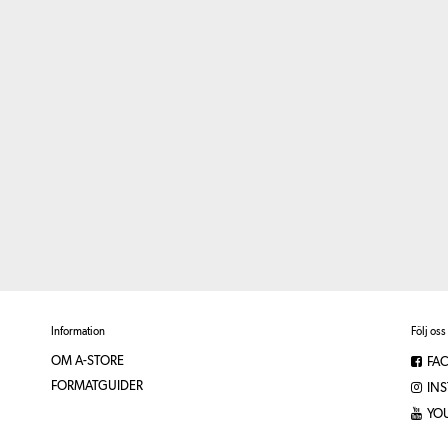
Information
Följ oss
OM A-STORE
FA
FORMATGUIDER
IN
YO