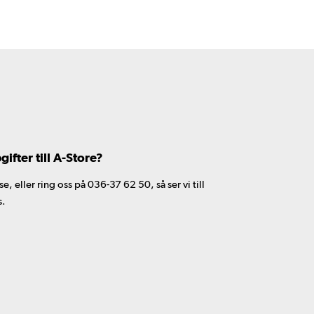
fter till A-Store?
 eller ring oss på 036-37 62 50, så ser vi till
s.