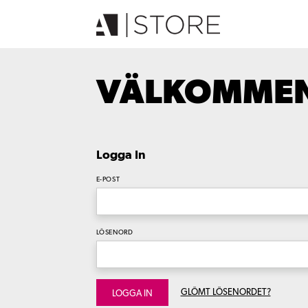
VÄLKOMMEN 
Logga In
E-POST
LÖSENORD
GLÖMT LÖSENORDET?
LOGGA IN