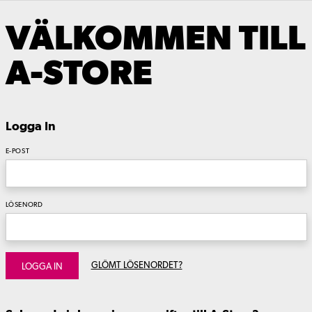
VÄLKOMMEN TILL
A-STORE
Logga In
E-POST
LÖSENORD
GLÖMT LÖSENORDET?
LOGGA IN