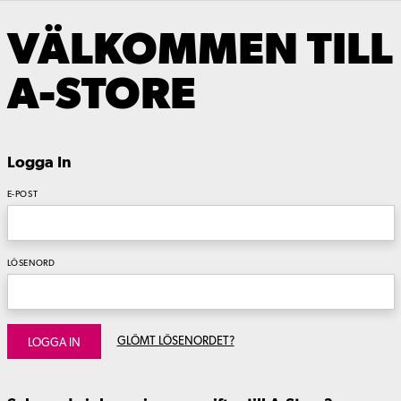
VÄLKOMMEN TILL
A-STORE
Logga In
E-POST
LÖSENORD
GLÖMT LÖSENORDET?
LOGGA IN