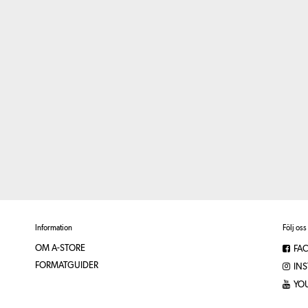
Information
Följ oss
OM A-STORE
FA
FORMATGUIDER
IN
YO