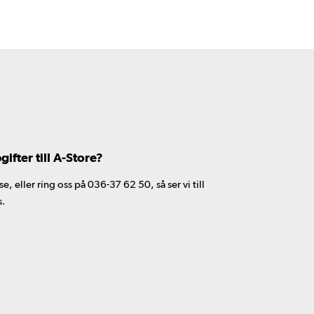
fter till A-Store?
 eller ring oss på 036-37 62 50, så ser vi till
s.