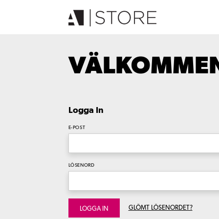
VÄLKOMMEN 
Logga In
E-POST
LÖSENORD
GLÖMT LÖSENORDET?
LOGGA IN