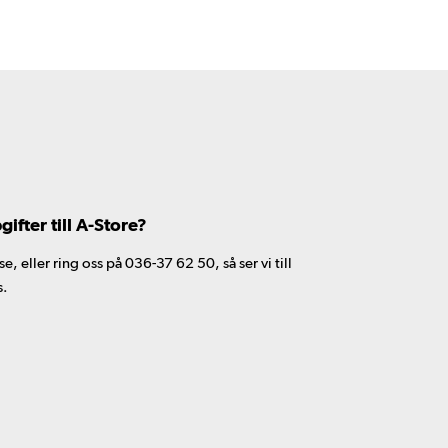
fter till A-Store?
 eller ring oss på 036-37 62 50, så ser vi till
s.