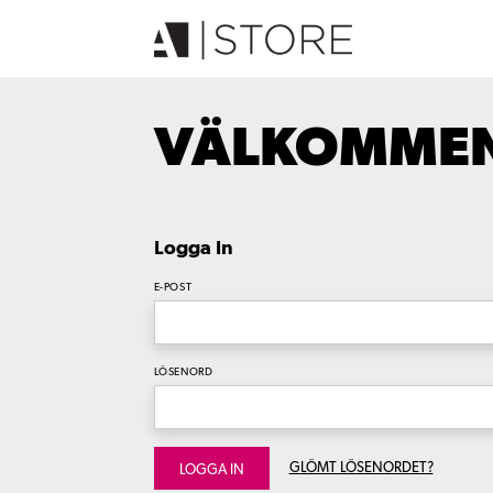
VÄLKOMMEN 
Logga In
E-POST
LÖSENORD
GLÖMT LÖSENORDET?
LOGGA IN