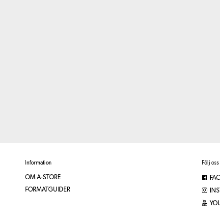
Information
Följ oss
OM A-STORE
FA
FORMATGUIDER
IN
YO