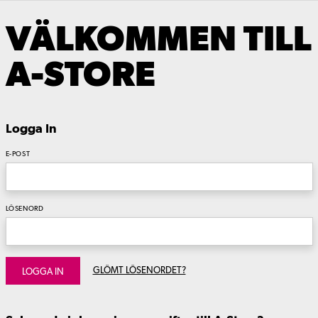
VÄLKOMMEN TILL
A-STORE
Logga In
E-POST
LÖSENORD
GLÖMT LÖSENORDET?
LOGGA IN