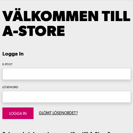
VÄLKOMMEN TILL
A-STORE
Logga In
E-POST
LÖSENORD
GLÖMT LÖSENORDET?
LOGGA IN