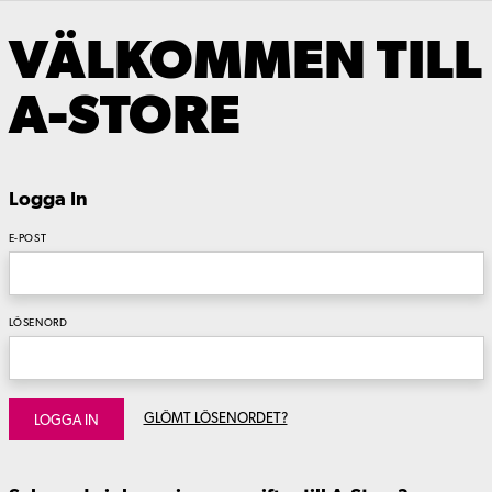
VÄLKOMMEN TILL
A-STORE
Logga In
E-POST
LÖSENORD
GLÖMT LÖSENORDET?
LOGGA IN