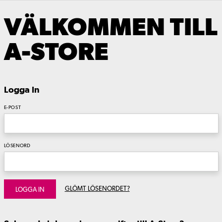
VÄLKOMMEN TILL
A-STORE
Logga In
E-POST
LÖSENORD
GLÖMT LÖSENORDET?
LOGGA IN