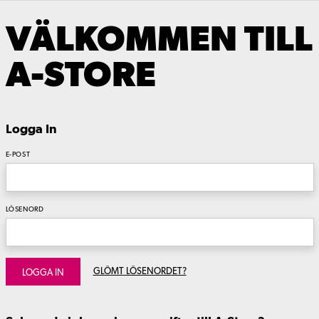
VÄLKOMMEN TILL
A-STORE
Logga In
E-POST
LÖSENORD
GLÖMT LÖSENORDET?
LOGGA IN