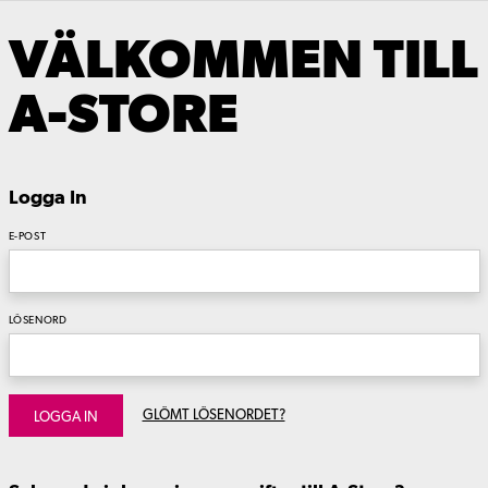
VÄLKOMMEN TILL
A-STORE
Logga In
E-POST
LÖSENORD
GLÖMT LÖSENORDET?
LOGGA IN