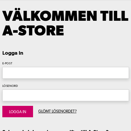
VÄLKOMMEN TILL
A-STORE
Logga In
E-POST
LÖSENORD
GLÖMT LÖSENORDET?
LOGGA IN