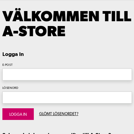
VÄLKOMMEN TILL
A-STORE
Logga In
E-POST
LÖSENORD
GLÖMT LÖSENORDET?
LOGGA IN