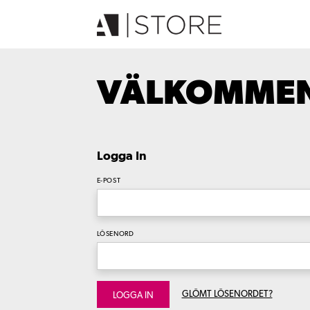
VÄLKOMMEN 
Logga In
E-POST
LÖSENORD
GLÖMT LÖSENORDET?
LOGGA IN