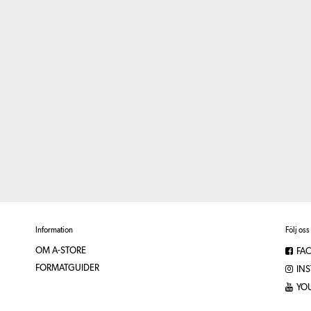
Information
Följ oss
OM A-STORE
FA
FORMATGUIDER
IN
YO