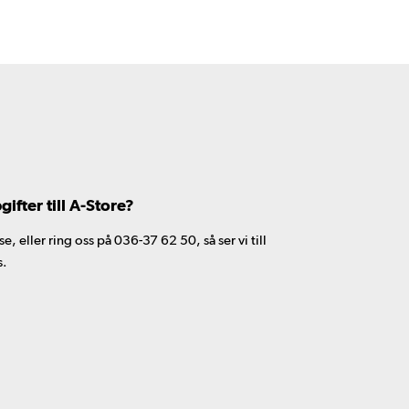
fter till A-Store?
 eller ring oss på 036-37 62 50, så ser vi till
s.