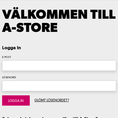
VÄLKOMMEN TILL
A-STORE
Logga In
E-POST
LÖSENORD
GLÖMT LÖSENORDET?
LOGGA IN