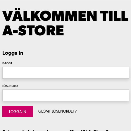
VÄLKOMMEN TILL
A-STORE
Logga In
E-POST
LÖSENORD
GLÖMT LÖSENORDET?
LOGGA IN