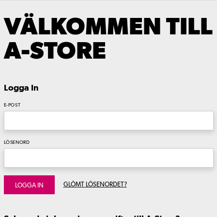
VÄLKOMMEN TILL
A-STORE
Logga In
E-POST
LÖSENORD
GLÖMT LÖSENORDET?
LOGGA IN