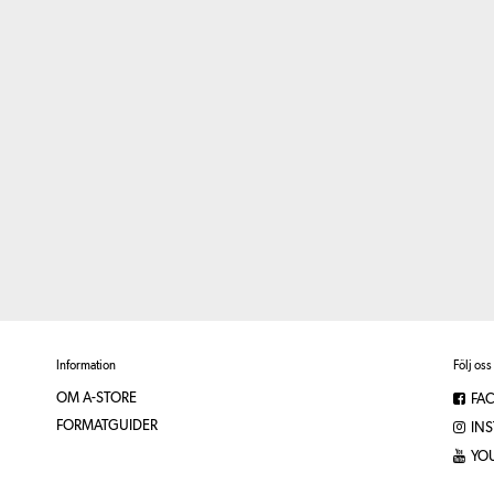
Information
Följ oss
OM A-STORE
FA
FORMATGUIDER
IN
YO