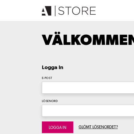
VÄLKOMMEN 
Logga In
E-POST
LÖSENORD
GLÖMT LÖSENORDET?
LOGGA IN