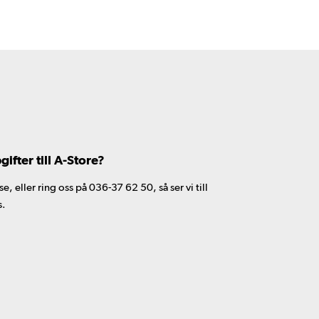
fter till A-Store?
 eller ring oss på 036-37 62 50, så ser vi till
s.