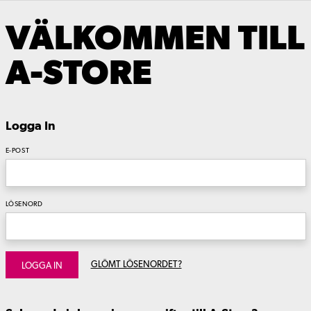
VÄLKOMMEN TILL
A-STORE
Logga In
E-POST
LÖSENORD
GLÖMT LÖSENORDET?
LOGGA IN