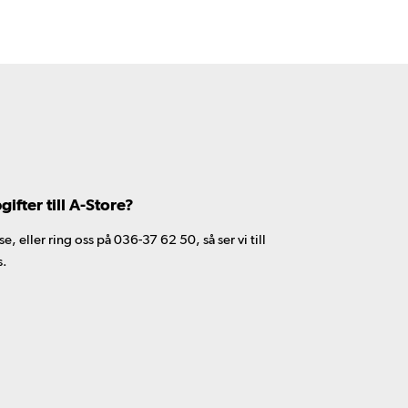
fter till A-Store?
 eller ring oss på 036-37 62 50, så ser vi till
s.