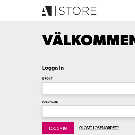
VÄLKOMMEN 
Logga In
E-POST
LÖSENORD
GLÖMT LÖSENORDET?
LOGGA IN