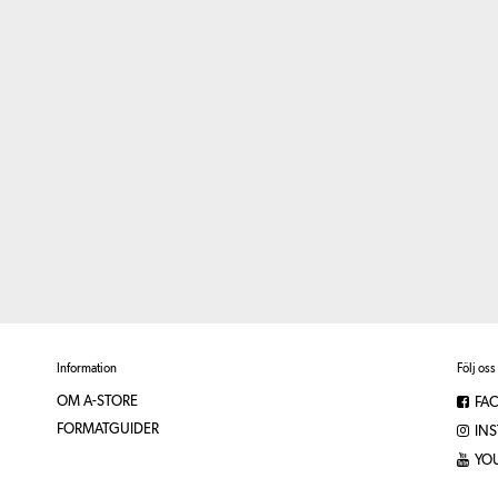
Information
Följ oss
OM A-STORE
FA
FORMATGUIDER
IN
YO