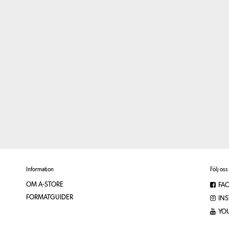
Information
Följ oss
OM A-STORE
FA
FORMATGUIDER
IN
YO