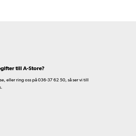
fter till A-Store?
 eller ring oss på 036-37 62 50, så ser vi till
s.