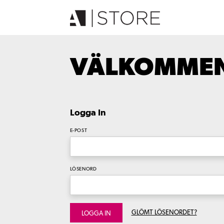
VÄLKOMMEN 
Logga In
E-POST
LÖSENORD
GLÖMT LÖSENORDET?
LOGGA IN