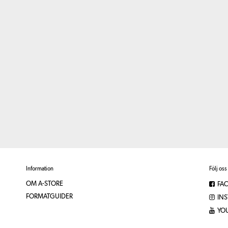
Information
Följ oss
OM A-STORE
FA
FORMATGUIDER
IN
YO