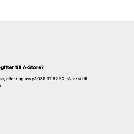
fter till A-Store?
 eller ring oss på 036-37 62 50, så ser vi till
s.