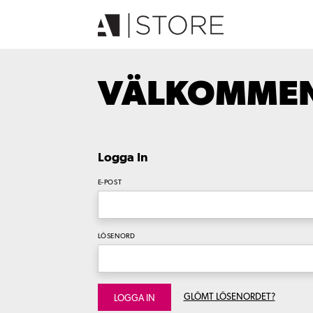
VÄLKOMMEN 
Logga In
E-POST
LÖSENORD
GLÖMT LÖSENORDET?
LOGGA IN